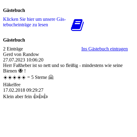
Gästebuch
Klicken Sie hier um unsere Gäs­
te­buch­ein­trä­ge zu lesen
Gästebuch
2 Einträge
Ins Gästebuch eintragen
Gerd von Randow
27.07.2023
10:06:20
Herr Faßheber ist so nett und so fleißig - mindestens wie seine
Bienen 🐝 !
☀️☀️☀️☀️☀️ = 5 Sterne 🤗
Häkelfee
17.02.2018
09:29:27
Klein aber fein 👍👍👍